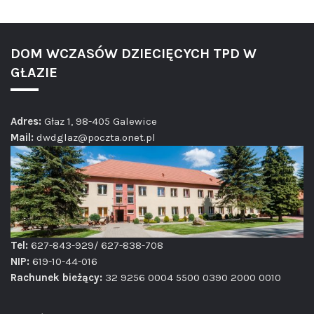
DOM WCZASÓW DZIECIĘCYCH TPD W
GŁAZIE
Adres:
Głaz 1, 98-405 Galewice
Mail:
dwdglaz@poczta.onet.pl
Tel:
627-843-929/ 627-838-708
NIP:
619-10-44-016
Rachunek bieżący:
32 9256 0004 5500 0390 2000 0010