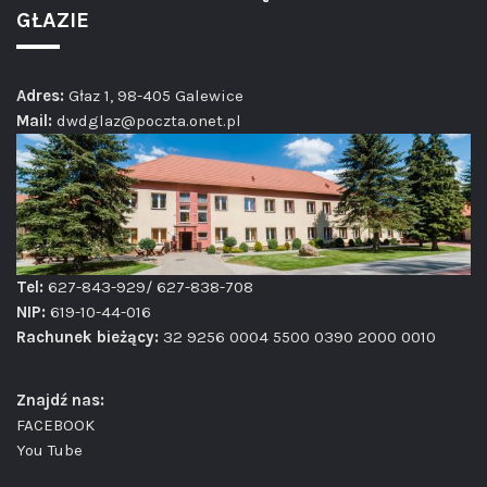
GŁAZIE
Adres:
Głaz 1, 98-405 Galewice
Mail:
dwdglaz@poczta.onet.pl
Tel:
627-843-929/ 627-838-708
NIP:
619-10-44-016
Rachunek bieżący:
32 9256 0004 5500 0390 2000 0010
Znajdź nas:
FACEBOOK
You Tube