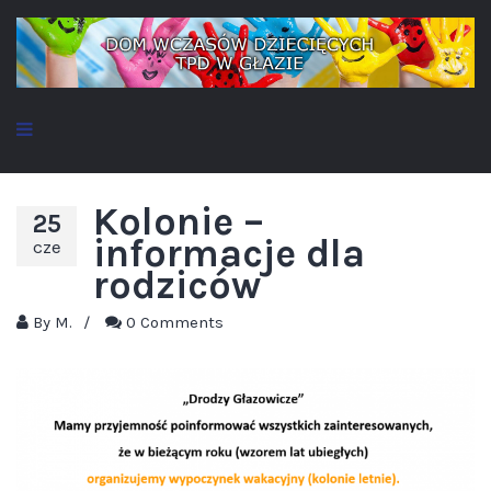
Kolonie –
25
informacje dla
cze
rodziców
By
M.
/
0 Comments